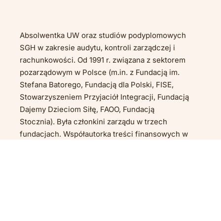
Absolwentka UW oraz studiów podyplomowych 
SGH w
zakresie audytu, kontroli zarządczej i 
rachunkowości. Od
1991 r. związana z sektorem 
pozarządowym w Polsce (m.in. z Fundacją im. 
Stefana Batorego, Fundacją dla Polski, FISE, 
Stowarzyszeniem Przyjaciół Integracji, Fundacją 
Dajemy Dzieciom Siłę, FAOO, Fundacją 
Stocznia). Była
członkini zarządu w trzech 
fundacjach. Współautorka treści finansowych w 
ngo.pl, autorka artykułów i publikacji 
Stowarzyszenia Klon/Jawor. Konsultantka i 
trenerka w
zakresie zarządzania finansami 
organizacji. Obecnie
współpracuje z kilkoma 
organizacjami w zakresie modyfikacji 
istniejącego modelu zarządzania finansami 
w
celu zwiększenia jego efektywności, 